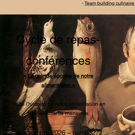
-
Team building culinaire
Cycle de repas-
conférences
« La grande épopée de notre
alimentation »
Toute l’histoire de notre alimentation en
10 événements mensuels.
Septembre 2026 – juin 2027