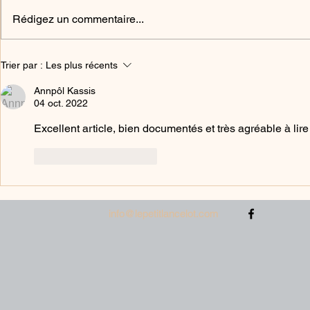
Rédigez un commentaire...
L'invention de la pêche Melba
Le mythe du
Trier par :
Les plus récents
Coca-Cola
Annpôl Kassis
04 oct. 2022
Excellent article, bien documentés et très agréable à lire
J'aime
Répondre
info@lepetitlancelot.com