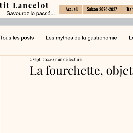
tit Lancelot
Accueil
Saison 2026-2027
Trai
Savourez le passé...
Tous les posts
Les mythes de la gastronomie
L
2 sept. 2022
2 min de lecture
Le commerce alimentaire
L'histoire des boisso
La fourchette, obje
Histoires d'ingrédients
Les fêtes et la cuisine