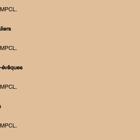
RMPCL.
liers
RMPCL.
s-évêques
RMPCL.
s
RMPCL.