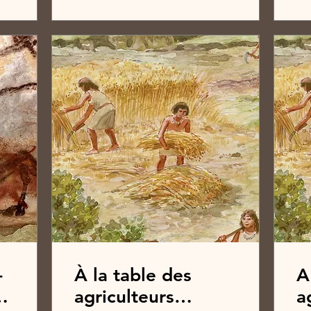
-
À la table des
A
2e
agriculteurs
a