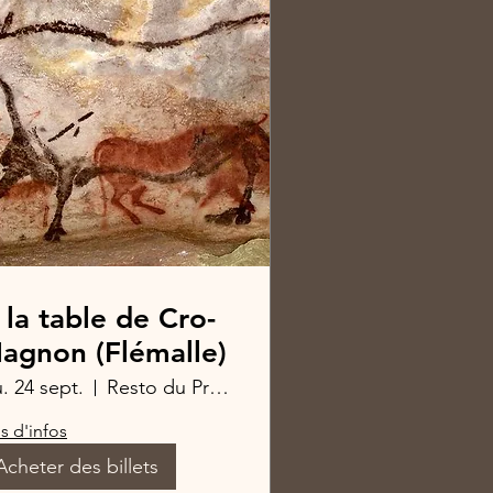
 la table de Cro-
agnon (Flémalle)
u. 24 sept.
Resto du Prehisto
s d'infos
Acheter des billets