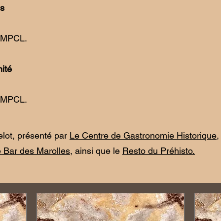
is
RMPCL.
nité
RMPCL.
elot, présenté par
Le Centre de Gastronomie Historique
,
 Bar des Marolles
, ainsi que le
Resto du Préhisto.