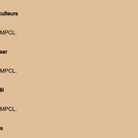
culteurs
RMPCL.
sar
RMPCL.
ël
RMPCL.
es