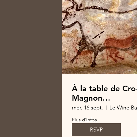
À la table de Cro
Magnon
(Bruxelles)
mer. 16 sept.
Plus d'infos
RSVP