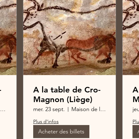
-
A la table de Cro-
A
Magnon (Liège)
M
Le Wine Bar des Marolles
mer. 23 sept.
Maison de la Presse de Liège
je
Plus d'infos
Plu
Acheter des billets