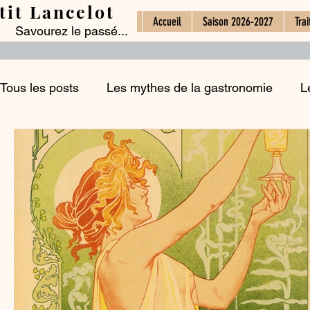
tit Lancelot
Accueil
Saison 2026-2027
Trai
Savourez le passé...
Tous les posts
Les mythes de la gastronomie
L
Le commerce alimentaire
L'histoire des boisso
Histoires d'ingrédients
Les fêtes et la cuisine