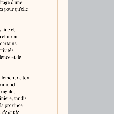
itage d’une 
es pour qu’elle 
saine et 
retour au 
 certains 
tivités 
ence et de 
alement de ton. 
orimond 
rugale, 
nière, tandis 
la province 
 de la vie 