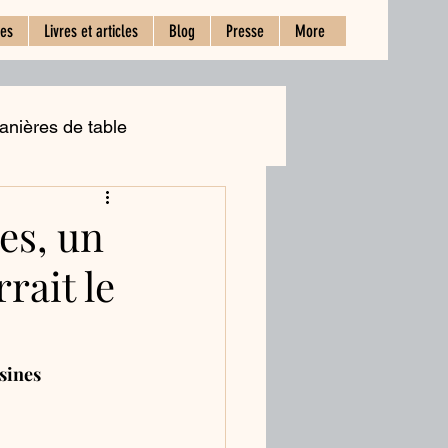
ces
Livres et articles
Blog
Presse
More
anières de table
Les cuisines régionales
es, un
rait le
sines 