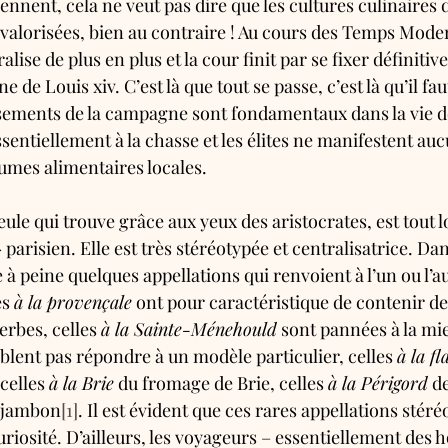
ennent, cela ne veut pas dire que les cultures culinaires 
valorisées, bien au contraire ! Au cours des Temps Mode
ralise de plus en plus et la cour finit par se fixer définiti
e de Louis xiv. C’est là que tout se passe, c’est là qu’il fau
ssements de la campagne sont fondamentaux dans la vie de
essentiellement à la chasse et les élites ne manifestent au
mes alimentaires locales.
seule qui trouve grâce aux yeux des aristocrates, est tout 
 parisien. Elle est très stéréotypée et centralisatrice. Da
e à peine quelques appellations qui renvoient à l’un ou l’au
s 
à la provençale
 ont pour caractéristique de contenir de l
erbes, celles 
à la Sainte-Ménehould
 sont pannées à la mie
blent pas répondre à un modèle particulier, celles 
à la f
celles 
à la Brie
 du fromage de Brie, celles 
à la Périgord
 de
 jambon
[1]
. Il est évident que ces rares appellations stéré
curiosité. D’ailleurs, les voyageurs – essentiellement des