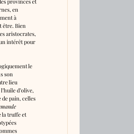
des provinces et 
rnes, en 
vement à 
t être. Bien 
s aristocrates, 
cun intérêt pour 
logiquement le 
ns son 
tre lieu 
’huile d’olive, 
 de pain, celles 
lamande
 la truffe et 
otypées 
 hommes 