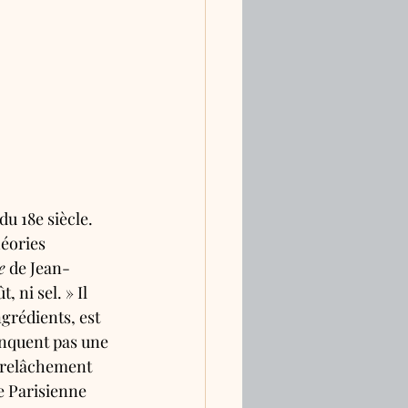
u 18e siècle. 
éories 
e
 de Jean-
 ni sel. » Il 
grédients, est 
anquent pas une 
u relâchement 
e Parisienne 