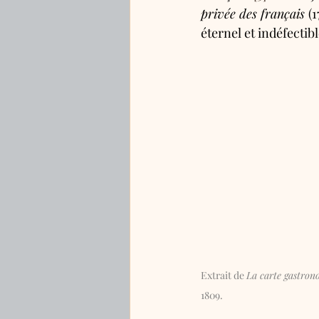
privée des français 
(1
éternel et indéfectib
Extrait de 
La carte gastron
1809.