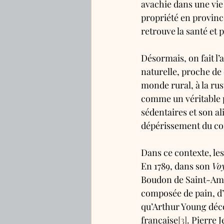
avachie dans une vie 
propriété en province.
retrouve la santé et
Désormais, on fait l’
naturelle, proche de 
monde rural, à la rust
comme un véritable pr
sédentaires et son a
dépérissement du co
Dans ce contexte, l
En 1789, dans son 
Voy
Boudon de Saint-Aman
composée de pain, d’e
qu’Arthur Young déco
française
[3]
. Pierre 