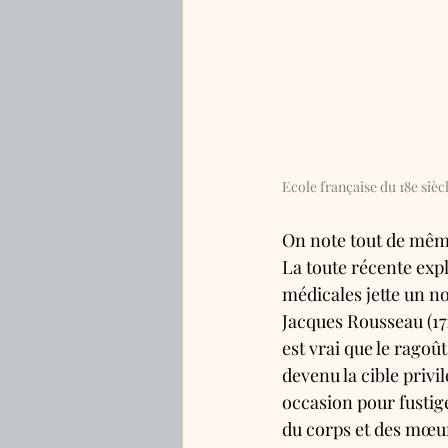
Ecole française du 18e siècl
On note tout de même
La toute récente expl
médicales jette un n
Jacques Rousseau (171
est vrai que le rago
devenu la cible priv
occasion pour fustige
du corps et des mœur