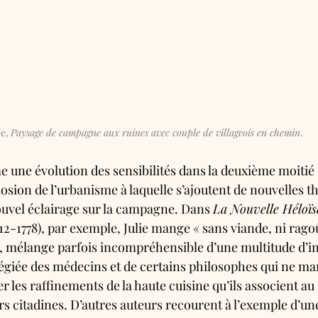
e, 
Paysage de campagne aux ruines avec couple de villageois en chemin
.
 une évolution des sensibilités dans la deuxième moitié d
osion de l’urbanisme à laquelle s’ajoutent de nouvelles th
ouvel éclairage sur la campagne. Dans 
La Nouvelle Héloïs
2-1778), par exemple, Julie mange « sans viande, ni ragoût,
ût, mélange parfois incompréhensible d’une multitude d’in
ilégiée des médecins et de certains philosophes qui ne m
r les raffinements de la haute cuisine qu’ils associent a
s citadines. D’autres auteurs recourent à l’exemple d’un