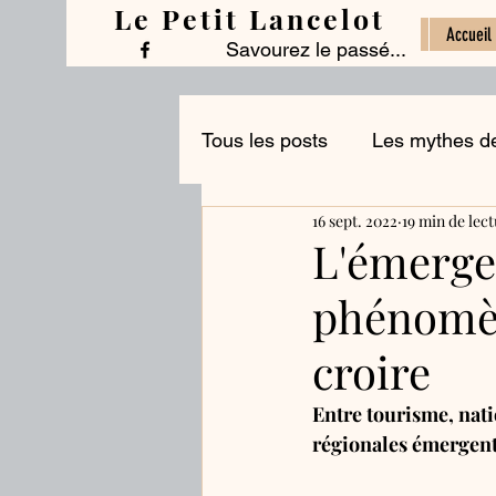
Le Petit Lancelot
Accueil
Savourez le passé...
Tous les posts
Les mythes de
16 sept. 2022
19 min de lec
Le commerce alimentaire
L'émergen
phénomèn
Histoires d'ingrédients
L
croire
Entre tourisme, nat
régionales émergent à