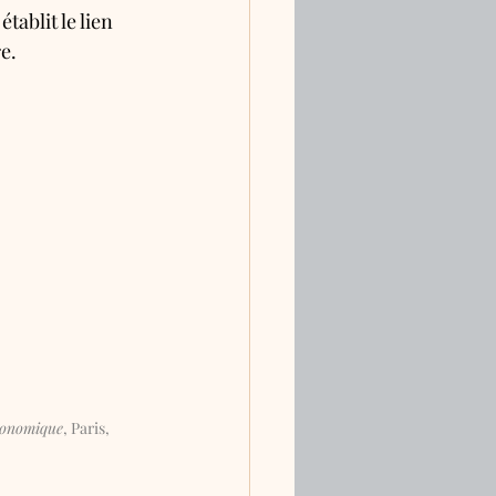
tablit le lien 
e.
ronomique
, Paris, 