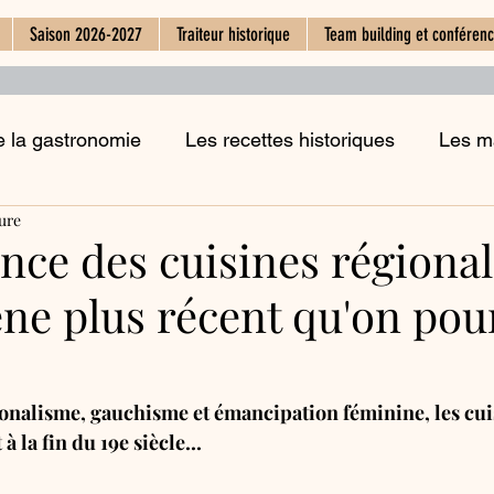
Saison 2026-2027
Traiteur historique
Team building et conféren
 la gastronomie
Les recettes historiques
Les m
ture
L'histoire des boissons
La pièce de la cuisine
ce des cuisines régional
e plus récent qu'on pour
es fêtes et la cuisine
ionalisme, gauchisme et émancipation féminine, les cui
 la fin du 19e siècle...