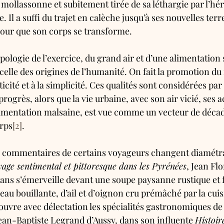
mollassonne et subitement tirée de sa léthargie par l’hér
 Il a suffi du trajet en calèche jusqu’à ses nouvelles terr
 pour que son corps se transforme.
apologie de l’exercice, du grand air et d’une alimentation 
celle des origines de l’humanité. On fait la promotion du 
icité et à la simplicité. Ces qualités sont considérées par
ogrès, alors que la vie urbaine, avec son air vicié, ses ac
limentation malsaine, est vue comme un vecteur de décad
rps
[2]
.
es commentaires de certains voyageurs changent diamétr
age sentimental et pittoresque dans les Pyrénées
, Jean Fl
s s’émerveille devant une soupe paysanne rustique et f
au bouillante, d’ail et d’oignon cru prémâché par la cuisi
uvre avec délectation les spécialités gastronomiques de 
Jean-Baptiste Legrand d’Aussy, dans son influente 
Histoire